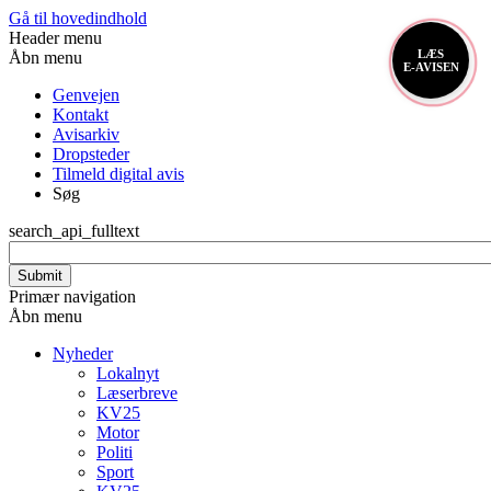
Gå til hovedindhold
Header menu
LÆS
Åbn menu
E-AVISEN
Genvejen
Kontakt
Avisarkiv
Dropsteder
Tilmeld digital avis
Søg
search_api_fulltext
Primær navigation
Åbn menu
Nyheder
Lokalnyt
Læserbreve
KV25
Motor
Politi
Sport