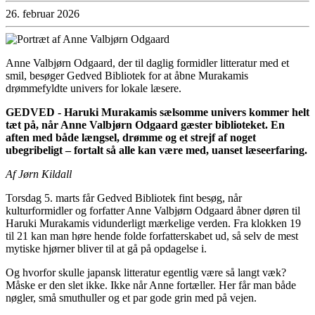
26. februar 2026
Anne Valbjørn Odgaard, der til daglig formidler litteratur med et
smil, besøger Gedved Bibliotek for at åbne Murakamis
drømmefyldte univers for lokale læsere.
GEDVED - Haruki Murakamis sælsomme univers kommer helt
tæt på, når Anne Valbjørn Odgaard gæster biblioteket. En
aften med både længsel, drømme og et strejf af noget
ubegribeligt – fortalt så alle kan være med, uanset læseerfaring.
Af Jørn Kildall
Torsdag 5. marts får Gedved Bibliotek fint besøg, når
kulturformidler og forfatter Anne Valbjørn Odgaard åbner døren til
Haruki Murakamis vidunderligt mærkelige verden. Fra klokken 19
til 21 kan man høre hende folde forfatterskabet ud, så selv de mest
mytiske hjørner bliver til at gå på opdagelse i.
Og hvorfor skulle japansk litteratur egentlig være så langt væk?
Måske er den slet ikke. Ikke når Anne fortæller. Her får man både
nøgler, små smuthuller og et par gode grin med på vejen.