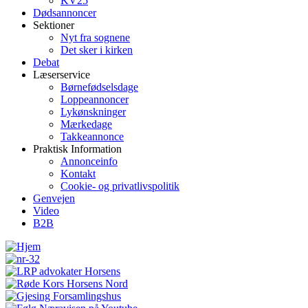
KV25
Dødsannoncer
Sektioner
Nyt fra sognene
Det sker i kirken
Debat
Læserservice
Børnefødselsdage
Loppeannoncer
Lykønskninger
Mærkedage
Takkeannonce
Praktisk Information
Annonceinfo
Kontakt
Cookie- og privatlivspolitik
Genvejen
Video
B2B