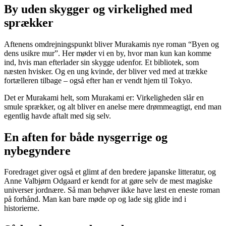
By uden skygger og virkelighed med
sprækker
Aftenens omdrejningspunkt bliver Murakamis nye roman “Byen og
dens usikre mur”. Her møder vi en by, hvor man kun kan komme
ind, hvis man efterlader sin skygge udenfor. Et bibliotek, som
næsten hvisker. Og en ung kvinde, der bliver ved med at trække
fortælleren tilbage – også efter han er vendt hjem til Tokyo.
Det er Murakami helt, som Murakami er: Virkeligheden slår en
smule spræk­ker, og alt bliver en anelse mere drømmeagtigt, end man
egentlig havde aftalt med sig selv.
En aften for både nysgerrige og
nybegyndere
Foredraget giver også et glimt af den bredere japanske litteratur, og
Anne Valbjørn Odgaard er kendt for at gøre selv de mest magiske
universer jordnære. Så man behøver ikke have læst en eneste roman
på forhånd. Man kan bare møde op og lade sig glide ind i
historierne.