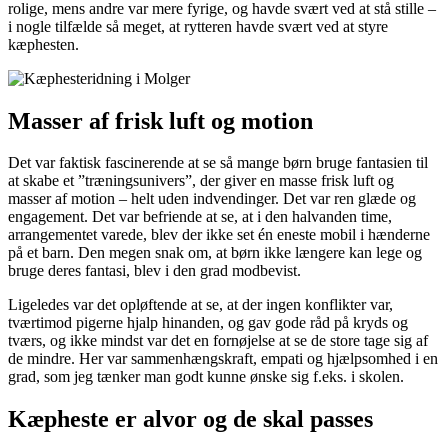
rolige, mens andre var mere fyrige, og havde svært ved at stå stille –
i nogle tilfælde så meget, at rytteren havde svært ved at styre
kæphesten.
Masser af frisk luft og motion
Det var faktisk fascinerende at se så mange børn bruge fantasien til
at skabe et ”træningsunivers”, der giver en masse frisk luft og
masser af motion – helt uden indvendinger. Det var ren glæde og
engagement. Det var befriende at se, at i den halvanden time,
arrangementet varede, blev der ikke set én eneste mobil i hænderne
på et barn. Den megen snak om, at børn ikke længere kan lege og
bruge deres fantasi, blev i den grad modbevist.
Ligeledes var det opløftende at se, at der ingen konflikter var,
tværtimod pigerne hjalp hinanden, og gav gode råd på kryds og
tværs, og ikke mindst var det en fornøjelse at se de store tage sig af
de mindre. Her var sammenhængskraft, empati og hjælpsomhed i en
grad, som jeg tænker man godt kunne ønske sig f.eks. i skolen.
Kæpheste er alvor og de skal passes