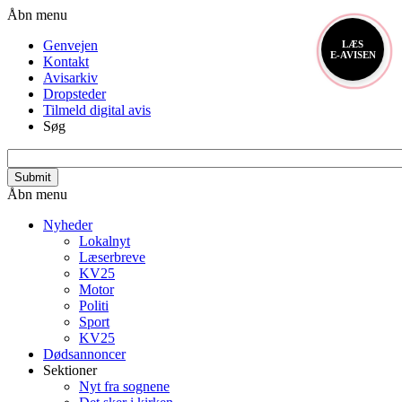
Gå
Header
Åbn menu
til
menu
Genvejen
LÆS
hovedindhold
E-AVISEN
Kontakt
Avisarkiv
Dropsteder
Tilmeld digital avis
Søg
search_api_fulltext
Primær
Åbn menu
navigation
Nyheder
Lokalnyt
Læserbreve
KV25
Motor
Politi
Sport
KV25
Dødsannoncer
Sektioner
Nyt fra sognene