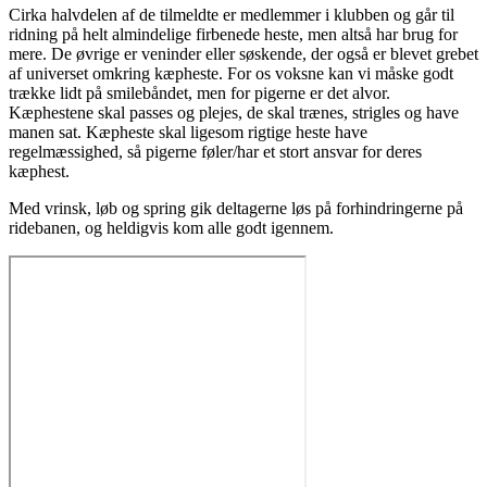
Cirka halvdelen af de tilmeldte er medlemmer i klubben og går til
ridning på helt almindelige firbenede heste, men altså har brug for
mere. De øvrige er veninder eller søskende, der også er blevet grebet
af universet omkring kæpheste. For os voksne kan vi måske godt
trække lidt på smilebåndet, men for pigerne er det alvor.
Kæphestene skal passes og plejes, de skal trænes, strigles og have
manen sat. Kæpheste skal ligesom rigtige heste have
regelmæssighed, så pigerne føler/har et stort ansvar for deres
kæphest.
Med vrinsk, løb og spring gik deltagerne løs på forhindringerne på
ridebanen, og heldigvis kom alle godt igennem.