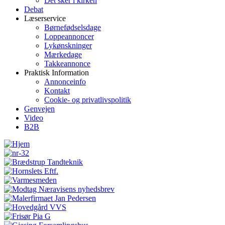
Det sker i kirken
Debat
Læserservice
Børnefødselsdage
Loppeannoncer
Lykønskninger
Mærkedage
Takkeannonce
Praktisk Information
Annonceinfo
Kontakt
Cookie- og privatlivspolitik
Genvejen
Video
B2B