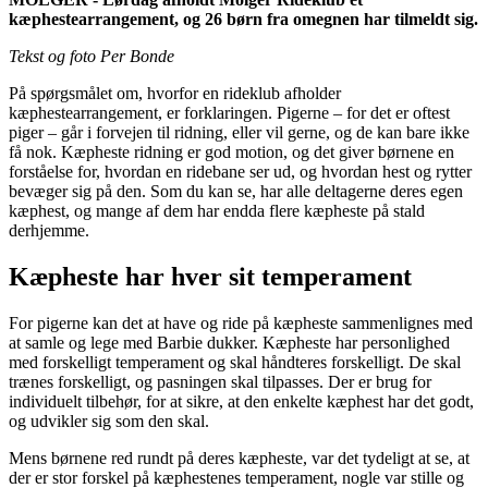
kæphestearrangement, og 26 børn fra omegnen har tilmeldt sig.
Tekst og foto Per Bonde
På spørgsmålet om, hvorfor en rideklub afholder
kæphestearrangement, er forklaringen. Pigerne – for det er oftest
piger – går i forvejen til ridning, eller vil gerne, og de kan bare ikke
få nok. Kæpheste ridning er god motion, og det giver børnene en
forståelse for, hvordan en ridebane ser ud, og hvordan hest og rytter
bevæger sig på den. Som du kan se, har alle deltagerne deres egen
kæphest, og mange af dem har endda flere kæpheste på stald
derhjemme.
Kæpheste har hver sit temperament
For pigerne kan det at have og ride på kæpheste sammenlignes med
at samle og lege med Barbie dukker. Kæpheste har personlighed
med forskelligt temperament og skal håndteres forskelligt. De skal
trænes forskelligt, og pasningen skal tilpasses. Der er brug for
individuelt tilbehør, for at sikre, at den enkelte kæphest har det godt,
og udvikler sig som den skal.
Mens børnene red rundt på deres kæpheste, var det tydeligt at se, at
der er stor forskel på kæphestenes temperament, nogle var stille og