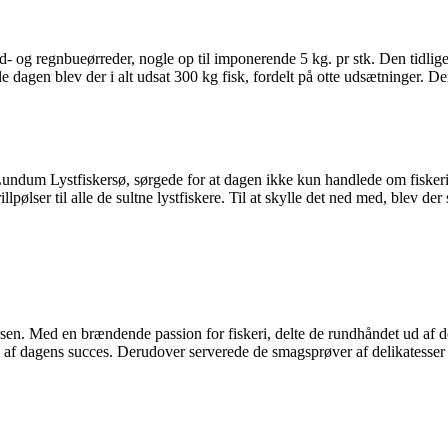
- og regnbueørreder, nogle op til imponerende 5 kg. pr stk. Den tidlige
e dagen blev der i alt udsat 300 kg fisk, fordelt på otte udsætninger. 
Lundum Lystfiskersø, sørgede for at dagen ikke kun handlede om fisker
lpølser til alle de sultne lystfiskere. Til at skylle det ned med, blev der
sen. Med en brændende passion for fiskeri, delte de rundhåndet ud af der
del af dagens succes. Derudover serverede de smagsprøver af delikatesser 