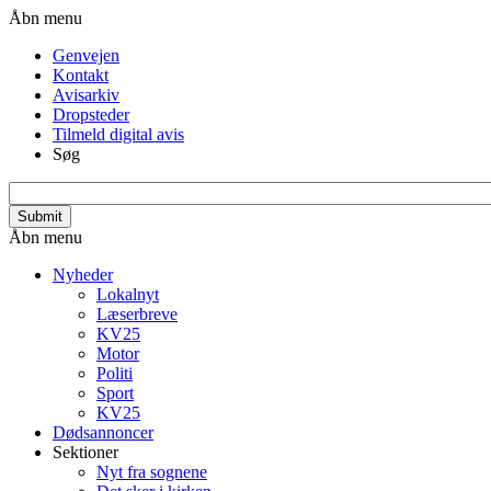
Gå
Header
Åbn menu
til
menu
Genvejen
hovedindhold
Kontakt
Avisarkiv
Dropsteder
Tilmeld digital avis
Søg
search_api_fulltext
Primær
Åbn menu
navigation
Nyheder
Lokalnyt
Læserbreve
KV25
Motor
Politi
Sport
KV25
Dødsannoncer
Sektioner
Nyt fra sognene