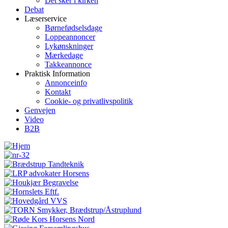
Det sker i kirken
Debat
Læserservice
Børnefødselsdage
Loppeannoncer
Lykønskninger
Mærkedage
Takkeannonce
Praktisk Information
Annonceinfo
Kontakt
Cookie- og privatlivspolitik
Genvejen
Video
B2B