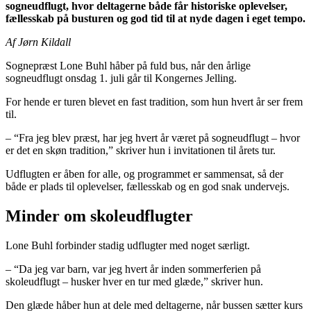
sogneudflugt, hvor deltagerne både får historiske oplevelser,
fællesskab på busturen og god tid til at nyde dagen i eget tempo.
Af Jørn Kildall
Sognepræst Lone Buhl håber på fuld bus, når den årlige
sogneudflugt onsdag 1. juli går til Kongernes Jelling.
For hende er turen blevet en fast tradition, som hun hvert år ser frem
til.
– “Fra jeg blev præst, har jeg hvert år været på sogneudflugt – hvor
er det en skøn tradition,” skriver hun i invitationen til årets tur.
Udflugten er åben for alle, og programmet er sammensat, så der
både er plads til oplevelser, fællesskab og en god snak undervejs.
Minder om skoleudflugter
Lone Buhl forbinder stadig udflugter med noget særligt.
– “Da jeg var barn, var jeg hvert år inden sommerferien på
skoleudflugt – husker hver en tur med glæde,” skriver hun.
Den glæde håber hun at dele med deltagerne, når bussen sætter kurs