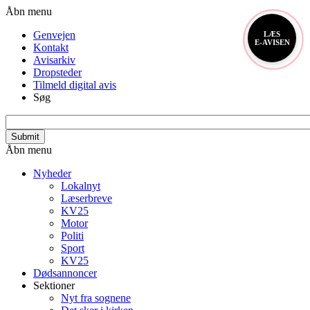
Gå
Header
Åbn menu
til
menu
Genvejen
LÆS
hovedindhold
E-AVISEN
Kontakt
Avisarkiv
Dropsteder
Tilmeld digital avis
Søg
search_api_fulltext
Primær
Åbn menu
navigation
Nyheder
Lokalnyt
Læserbreve
KV25
Motor
Politi
Sport
KV25
Dødsannoncer
Sektioner
Nyt fra sognene