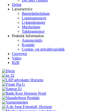
Det sker i kirken
Debat
Læserservice
Børnefødselsdage
Loppeannoncer
Lykønskninger
Mærkedage
Takkeannonce
Praktisk Information
Annonceinfo
Kontakt
Cookie- og privatlivspolitik
Genvejen
Video
B2B