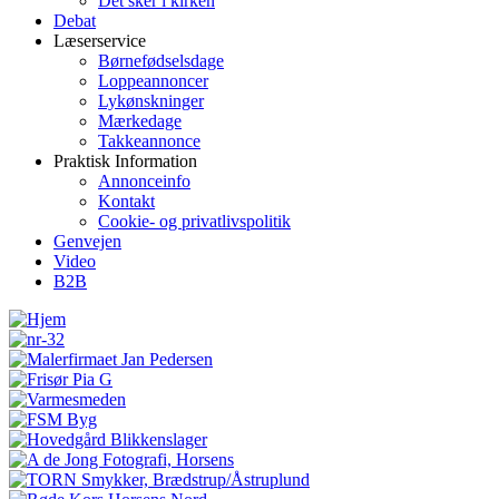
Det sker i kirken
Debat
Læserservice
Børnefødselsdage
Loppeannoncer
Lykønskninger
Mærkedage
Takkeannonce
Praktisk Information
Annonceinfo
Kontakt
Cookie- og privatlivspolitik
Genvejen
Video
B2B