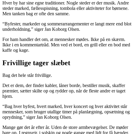
Hver by har sine egne traditioner. Nogle steder er der musik. Andre
steder marked, fællesspisning, tombola eller aktiviteter for børnene.
Men tanken bag er ofte den samme.
“Byfester, markeder og sommerarrangementer er langt mere end blot
underholdning,” siger Jan Koborg Olsen.
For ham handler det om, at mennesker mødes. Ikke på en skærm.
Ikke i en kommentartråd. Men ved et bord, en grill eller en bod med
kaffe og kage.
Frivillige tager slæbet
Bag det hele står frivillige.
Det er dem, der finder kabler, låner borde, bestiller musik, skaffer
præmier, sætter skilte op og rydder op, når de fleste andre er taget
hjem.
“Bag hver byfest, hvert marked, hver koncert og hver aktivitet står
mennesker, som bruger utallige timer på planlægning, opsætning og
oprydning,” siger Jan Koborg Olsen.
Mange gør det år efter år. Uden de store armbevægelser. De møder
bare op. I regnvejr, i solskin og nogle gange med lidt for få hænder.