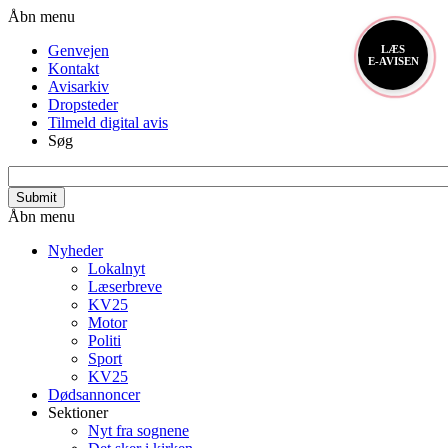
Gå
Header
Åbn menu
til
menu
Genvejen
LÆS
hovedindhold
E-AVISEN
Kontakt
Avisarkiv
Dropsteder
Tilmeld digital avis
Søg
search_api_fulltext
Primær
Åbn menu
navigation
Nyheder
Lokalnyt
Læserbreve
KV25
Motor
Politi
Sport
KV25
Dødsannoncer
Sektioner
Nyt fra sognene