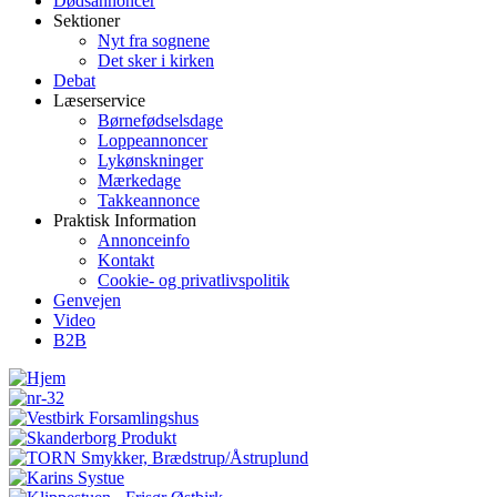
Dødsannoncer
Sektioner
Nyt fra sognene
Det sker i kirken
Debat
Læserservice
Børnefødselsdage
Loppeannoncer
Lykønskninger
Mærkedage
Takkeannonce
Praktisk Information
Annonceinfo
Kontakt
Cookie- og privatlivspolitik
Genvejen
Video
B2B