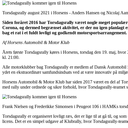
Torsdagsrally august 2021 i Horsens - Anders Hansen og Nicolaj Aam
Siden foråret 2016 har Torsdagsrally været nogle meget populære 
Corona, og dermed begrænset aktivitet, er der nu igen planlagt e
bag et rat i et fuldt lovligt og godkendt motorsportsarrangement.
Af Horsens Automobil & Motor Klub
Årets første Torsdagsrally køres i Horsens, torsdag den 19. maj, hvor
kl. 21:00.
Alle motorklubber bag Torsdagsrally er medlem af Dansk Automobil Sp
ydet en ekstraordinær samfundsindsats ved at være innovativ på milj
Horsens Automobil & Motor Klub har siden 2017 været en del af Tors
med rally under ordnede og sikre forhold, hvor Torsdagsrally-teamet st
Frank Nielsen og Frederikke Simonsen i Peugeot 106 i HAMKs torsda
Torsdagsrally er organiseret lovligt ræs, der er lige til at gå til, o
licens. Det er en simpel udgave af Klubrally, hvor Torsdagsrally-teame