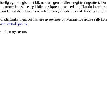
vlig og indregistreret bil, medbringende bilens registreringsattest. D
s mentorer kan sætte sig i bilen og køre en tur med dig. Har du kørekor
 under kørslen. Har I ikke selv hjelme, kan de lånes af Torsdagsrally ti
sdagsrally igen, og invitere nysgerrige og kommende aktive rallykører
com/torsdagsrally
 til en ny sæson.