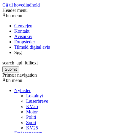
Gå til hovedindhold
Header menu
Åbn menu
Genvejen
Kontakt
Avisarkiv
Dropsteder
Tilmeld digital avis
Søg
search_api_fulltext
Primær navigation
Åbn menu
Nyheder
Lokalnyt
Læserbreve
KV25
Motor
Politi
Sport
KV25