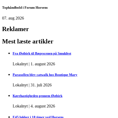
Tophåndbold i Forum Horsens
07. aug 2026
Reklamer
Mest læste artikler
Fra Østbirk til Bøgescenen på Smukfest
Lokalnyt
|
1. august 2026
Parasollen blev catwalk hos Boutique Mary
Lokalnyt
|
31. juli 2026
Kørehastigheden gennem Østbirk
Lokalnyt
|
4. august 2026
E45 lukker i 18 timer ved Horsens