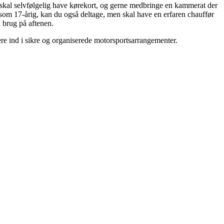
u skal selvfølgelig have kørekort, og gerne medbringe en kammerat der
t som 17-årig, kan du også deltage, men skal have en erfaren chauffør
l brug på aftenen.
e ind i sikre og organiserede motorsportsarrangementer.