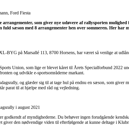
ann, Ford Fiesta
arrangementer, som giver nye udøvere af rallysporten mulighed for
n fuld sæson med 8 arrangementer hen over sommeren. Her har man m
 XL-BYG på Marsallé 113, 8700 Horsens, har været så venlige at udlåne d
orts Union, som lige er blevet kåret til Årets Specialforbund 2022 und
øfronten og udvikle e-sportsområderne markant.
dagsrally, og glæder sig til at tage hul på endnu en sæson, som giver
år parat til at hjælpe med råd og vejledning.
gsrally i august 2021
g som er godkendt af myndighederne. Du behøver ingen forudgående kendska
t giver den nødvendige viden til efterfølgende at kunne deltage i Klubra