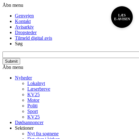
Gå
Header
Åbn menu
til
menu
Genvejen
LÆS
hovedindhold
E-AVISEN
Kontakt
Avisarkiv
Dropsteder
Tilmeld digital avis
Søg
search_api_fulltext
Primær
Åbn menu
navigation
Nyheder
Lokalnyt
Læserbreve
KV25
Motor
Politi
Sport
KV25
Dødsannoncer
Sektioner
Nyt fra sognene