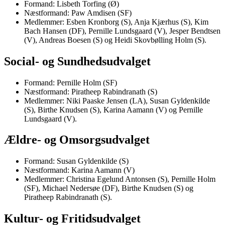
Formand: Lisbeth Torfing (Ø)
Næstformand: Paw Amdisen (SF)
Medlemmer: Esben Kronborg (S), Anja Kjærhus (S), Kim
Bach Hansen (DF), Pernille Lundsgaard (V), Jesper Bendtsen
(V), Andreas Boesen (S) og Heidi Skovbølling Holm (S).
Social- og Sundhedsudvalget
Formand: Pernille Holm (SF)
Næstformand: Piratheep Rabindranath (S)
Medlemmer: Niki Paaske Jensen (LA), Susan Gyldenkilde
(S), Birthe Knudsen (S), Karina Aamann (V) og Pernille
Lundsgaard (V).
Ældre- og Omsorgsudvalget
Formand: Susan Gyldenkilde (S)
Næstformand: Karina Aamann (V)
Medlemmer: Christina Egelund Antonsen (S), Pernille Holm
(SF), Michael Nedersøe (DF), Birthe Knudsen (S) og
Piratheep Rabindranath (S).
Kultur- og Fritidsudvalget