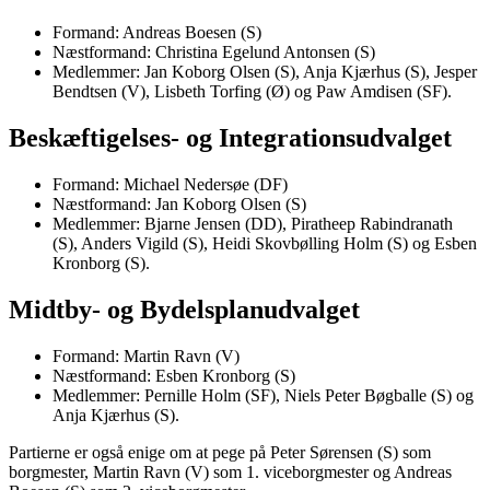
Formand: Andreas Boesen (S)
Næstformand: Christina Egelund Antonsen (S)
Medlemmer: Jan Koborg Olsen (S), Anja Kjærhus (S), Jesper
Bendtsen (V), Lisbeth Torfing (Ø) og Paw Amdisen (SF).
Beskæftigelses- og Integrationsudvalget
Formand: Michael Nedersøe (DF)
Næstformand: Jan Koborg Olsen (S)
Medlemmer: Bjarne Jensen (DD), Piratheep Rabindranath
(S), Anders Vigild (S), Heidi Skovbølling Holm (S) og Esben
Kronborg (S).
Midtby- og Bydelsplanudvalget
Formand: Martin Ravn (V)
Næstformand: Esben Kronborg (S)
Medlemmer: Pernille Holm (SF), Niels Peter Bøgballe (S) og
Anja Kjærhus (S).
Partierne er også enige om at pege på Peter Sørensen (S) som
borgmester, Martin Ravn (V) som 1. viceborgmester og Andreas