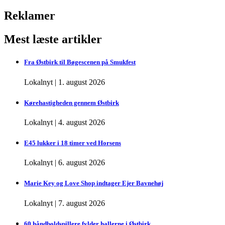
Reklamer
Mest læste artikler
Fra Østbirk til Bøgescenen på Smukfest
Lokalnyt
|
1. august 2026
Kørehastigheden gennem Østbirk
Lokalnyt
|
4. august 2026
E45 lukker i 18 timer ved Horsens
Lokalnyt
|
6. august 2026
Marie Key og Love Shop indtager Ejer Bavnehøj
Lokalnyt
|
7. august 2026
60 håndboldspillere fylder hallerne i Østbirk