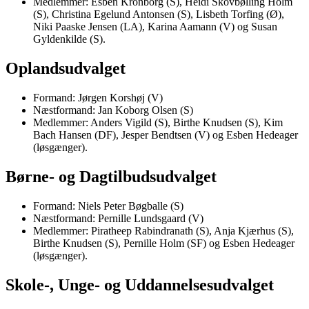
Medlemmer: Esben Kronborg (S), Heidi Skovbølling Holm
(S), Christina Egelund Antonsen (S), Lisbeth Torfing (Ø),
Niki Paaske Jensen (LA), Karina Aamann (V) og Susan
Gyldenkilde (S).
Oplandsudvalget
Formand: Jørgen Korshøj (V)
Næstformand: Jan Koborg Olsen (S)
Medlemmer: Anders Vigild (S), Birthe Knudsen (S), Kim
Bach Hansen (DF), Jesper Bendtsen (V) og Esben Hedeager
(løsgænger).
Børne- og Dagtilbudsudvalget
Formand: Niels Peter Bøgballe (S)
Næstformand: Pernille Lundsgaard (V)
Medlemmer: Piratheep Rabindranath (S), Anja Kjærhus (S),
Birthe Knudsen (S), Pernille Holm (SF) og Esben Hedeager
(løsgænger).
Skole-, Unge- og Uddannelsesudvalget