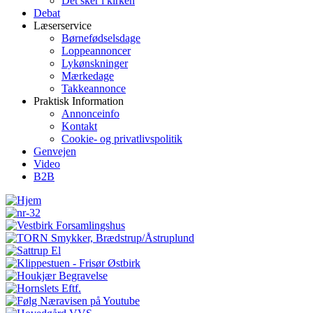
Det sker i kirken
Debat
Læserservice
Børnefødselsdage
Loppeannoncer
Lykønskninger
Mærkedage
Takkeannonce
Praktisk Information
Annonceinfo
Kontakt
Cookie- og privatlivspolitik
Genvejen
Video
B2B