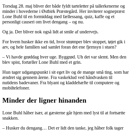
Torsdag 28. maj bliver der både fyldt tarteletter på tallerkenerne og
minder i hovederne i Østbirk Præstegård. Her inviterer sognepræst
Lone Buhl til en formiddag med fællessang, quiz, kaffe og et
personligt causeri om livet dengang – og nu.
Og ja. Der bliver nok også lidt at smile af undervejs.
For hvem husker ikke en tid, hvor strømper blev stoppet, tøjet gik i
arv, og hele familien sad samlet foran det ene fjernsyn i stuen?
– Vi havde grøddag hver uge. Byggrød. Uh det var slemt. Men den
blev spist, fortæller Lone Buhl med et grin.
Hun tager udgangspunkt i sit eget liv og de mange små ting, som har
ændret sig gennem årene. Fra vaskeklud ved håndvasken til
nutidens badevaner. Fra blyant og kladdehæfte til computere og
mobiltelefoner.
Minder der ligner hinanden
Lone Buhl håber især, at gæsterne går hjem med lyst til at fortsætte
snakken.
– Husker du dengang… Det er lidt den tanke, jeg håber folk tager