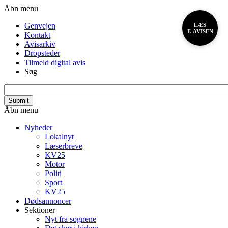
Gå
Header
Åbn menu
til
menu
Genvejen
LÆS
hovedindhold
E-AVISEN
Kontakt
Avisarkiv
Dropsteder
Tilmeld digital avis
Søg
search_api_fulltext
Primær
Åbn menu
navigation
Nyheder
Lokalnyt
Læserbreve
KV25
Motor
Politi
Sport
KV25
Dødsannoncer
Sektioner
Nyt fra sognene