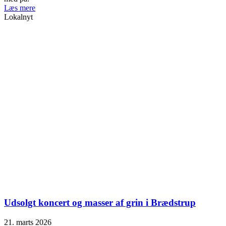
Læs mere
Lokalnyt
Udsolgt koncert og masser af grin i Brædstrup
21. marts 2026