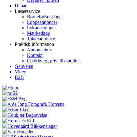
Det sker i kirken
Debat
Læserservice
Børnefødselsdage
Loppeannoncer
Lykønskninger
Mærkedage
Takkeannonce
Praktisk Information
Annonceinfo
Kontakt
Cookie- og privatlivspolitik
Genvejen
Video
B2B