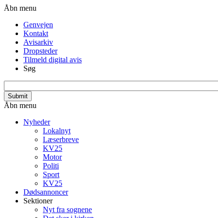
Gå
Header
Åbn menu
til
menu
Genvejen
hovedindhold
Kontakt
Avisarkiv
Dropsteder
Tilmeld digital avis
Søg
search_api_fulltext
Primær
Åbn menu
navigation
Nyheder
Lokalnyt
Læserbreve
KV25
Motor
Politi
Sport
KV25
Dødsannoncer
Sektioner
Nyt fra sognene