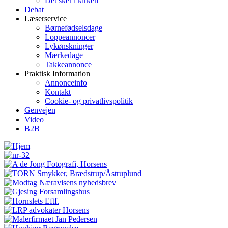
Det sker i kirken
screen
Debat
reader
Læserservice
to
Børnefødselsdage
help
Loppeannoncer
you
Lykønskninger
navigate
Mærkedage
and
Takkeannonce
interact
Praktisk Information
with
Annonceinfo
the
Kontakt
content.
Cookie- og privatlivspolitik
Genvejen
Video
B2B