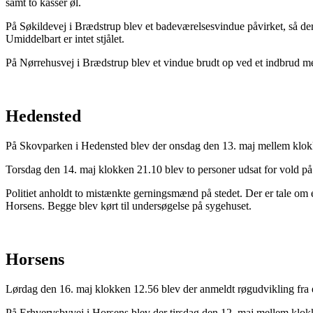
samt to kasser øl.
På Søkildevej i Brædstrup blev et badeværelsesvindue påvirket, så de
Umiddelbart er intet stjålet.
På Nørrehusvej i Brædstrup blev et vindue brudt op ved et indbrud me
Hedensted
På Skovparken i Hedensted blev der onsdag den 13. maj mellem klokken
Torsdag den 14. maj klokken 21.10 blev to personer udsat for vold på 
Politiet anholdt to mistænkte gerningsmænd på stedet. Der er tale om
Horsens. Begge blev kørt til undersøgelse på sygehuset.
Horsens
Lørdag den 16. maj klokken 12.56 blev der anmeldt røgudvikling fra 
På Erhvervsbyvej i Horsens blev der tirsdag den 12. maj mellem klokk