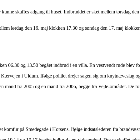
r kunne skaffes adgang til huset. Indbruddet er sket mellem torsdag de
llem lørdag den 16. maj klokken 17.30 og søndag den 17. maj klokken 0
 06.30 og 13.50 begået indbrud i en villa. En vestvendt rude blev for
Kærvejen i Uldum. Ifølge politiet drejer sagen sig om knytnæveslag og 
 en mand fra 2005 og en mand fra 2006, begge fra Vejle-området. De fo
et komfur på Smedegade i Horsens. Ifølge indsatslederen fra brandvæsn
en 19.14 og 19.17 begået indbrud i en virksomhed. Der er skaffet adgan