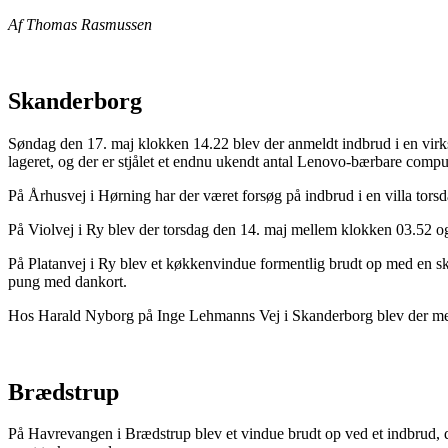
Af Thomas Rasmussen
Skanderborg
Søndag den 17. maj klokken 14.22 blev der anmeldt indbrud i en vir
lageret, og der er stjålet et endnu ukendt antal Lenovo-bærbare compu
På Århusvej i Hørning har der været forsøg på indbrud i en villa to
På Violvej i Ry blev der torsdag den 14. maj mellem klokken 03.52 og 0
På Platanvej i Ry blev et køkkenvindue formentlig brudt op med en s
pung med dankort.
Hos Harald Nyborg på Inge Lehmanns Vej i Skanderborg blev der mell
Brædstrup
På Havrevangen i Brædstrup blev et vindue brudt op ved et indbrud, d