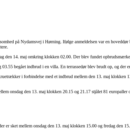
ksomhed på Nydamsvej i Hørning. Ifølge anmeldelsen var en hoveddør 
tere.
rsdag den 14. maj omkring klokken 02.00. Der blev fundet opbrudsmærke
3.55 begået indbrud i en villa. En terrassedør blev brudt op, og der er
kruetrækker i forbindelse med et indbrud mellem den 13. maj klokken 1
em onsdag den 13. maj klokken 20.15 og 21.17 stjålet 81 europaller o
er er sket mellem onsdag den 13. maj klokken 15.00 og fredag den 15. m