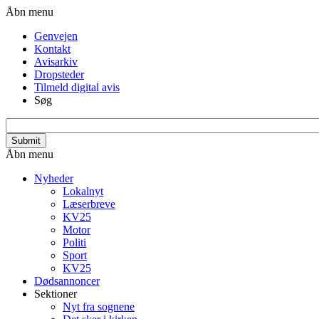
Welcome
Gå
Header
Åbn menu
to
til
menu
Genvejen
All
hovedindhold
Kontakt
in
Avisarkiv
One
Dropsteder
Accessibility
Tilmeld digital avis
screen
Søg
reader.
To
search_api_fulltext
start
the
All
Primær
Åbn menu
in
navigation
One
Nyheder
Accessibility
Lokalnyt
screen
Læserbreve
reader,
KV25
press
Motor
"Ctrl
Politi
+
Sport
/".
KV25
This
Dødsannoncer
shortcut
Sektioner
activates
Nyt fra sognene
the