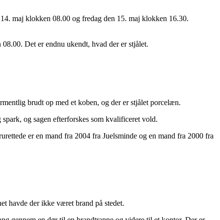
n 14. maj klokken 08.00 og fredag den 15. maj klokken 16.30.
8.00. Det er endnu ukendt, hvad der er stjålet.
mentlig brudt op med et koben, og der er stjålet porcelæn.
spark, og sagen efterforskes som kvalificeret vold.
rurettede er en mand fra 2004 fra Juelsminde og en mand fra 2000 fra
et havde der ikke været brand på stedet.
g gennem en dør til en brandtrappe og videre til et kontor. Der er