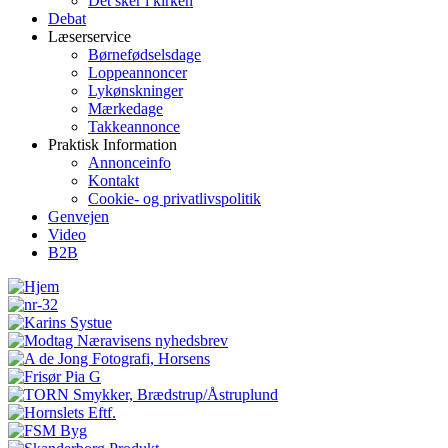
Det sker i kirken
Debat
Læserservice
Børnefødselsdage
Loppeannoncer
Lykønskninger
Mærkedage
Takkeannonce
Praktisk Information
Annonceinfo
Kontakt
Cookie- og privatlivspolitik
Genvejen
Video
B2B