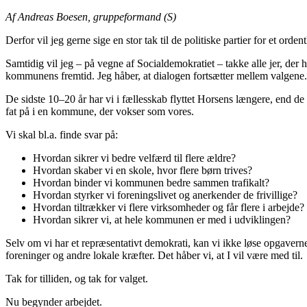
Af Andreas Boesen, gruppeformand (S)
Derfor vil jeg gerne sige en stor tak til de politiske partier for et orden
Samtidig vil jeg – på vegne af Socialdemokratiet – takke alle jer, der 
kommunens fremtid. Jeg håber, at dialogen fortsætter mellem valgene. 
De sidste 10–20 år har vi i fællesskab flyttet Horsens længere, end de f
fat på i en kommune, der vokser som vores.
Vi skal bl.a. finde svar på:
Hvordan sikrer vi bedre velfærd til flere ældre?
Hvordan skaber vi en skole, hvor flere børn trives?
Hvordan binder vi kommunen bedre sammen trafikalt?
Hvordan styrker vi foreningslivet og anerkender de frivillige?
Hvordan tiltrækker vi flere virksomheder og får flere i arbejde?
Hvordan sikrer vi, at hele kommunen er med i udviklingen?
Selv om vi har et repræsentativt demokrati, kan vi ikke løse opgaverne
foreninger og andre lokale kræfter. Det håber vi, at I vil være med til.
Tak for tilliden, og tak for valget.
Nu begynder arbejdet.