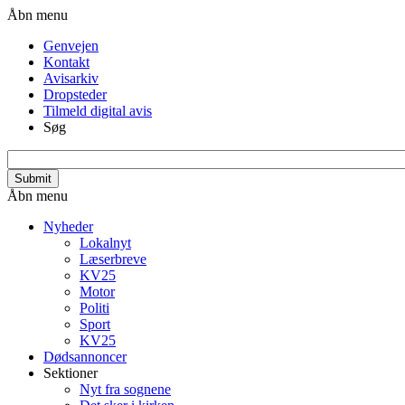
Gå
Header
Åbn menu
til
menu
Genvejen
hovedindhold
Kontakt
Avisarkiv
Dropsteder
Tilmeld digital avis
Søg
search_api_fulltext
Primær
Åbn menu
navigation
Nyheder
Lokalnyt
Læserbreve
KV25
Motor
Politi
Sport
KV25
Dødsannoncer
Sektioner
Nyt fra sognene